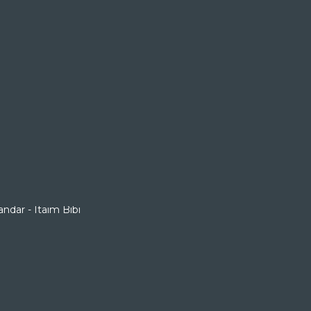
REDES SOCIAIS
dar, Centro
andar - Itaim Bibi