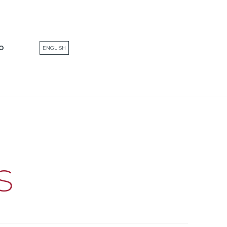
O
ENGLISH
s