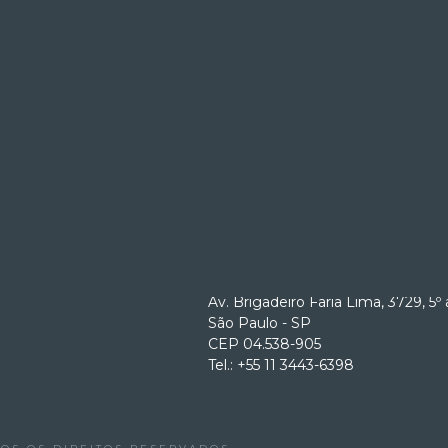
ENDEREÇOS
RIO DE JANEIRO
Avenida Rio Branco, nº 181, 33º an
Rio de Janeiro - RJ
o
CEP 20.040-918
Tel: +55 21 22632211
SÃO PAULO
Av. Brigadeiro Faria Lima, 3729, 5º 
São Paulo - SP
CEP 04.538-905
Tel.: +55 11 3443-6398