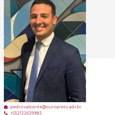
pedro.valicente@ouropreto.adv.br
+552122639983